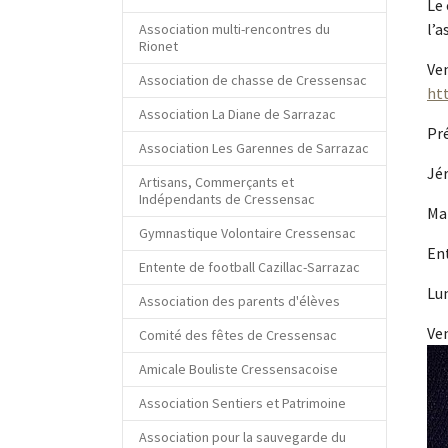
Le 
l’a
Association multi-rencontres du
Rionet
Ven
Association de chasse de Cressensac
ht
Association La Diane de Sarrazac
Pr
Association Les Garennes de Sarrazac
Jé
Artisans, Commerçants et
Indépendants de Cressensac
Mai
Gymnastique Volontaire Cressensac
En
Entente de football Cazillac-Sarrazac
Lu
Association des parents d'élèves
Ven
Comité des fêtes de Cressensac
Sho
Amicale Bouliste Cressensacoise
Association Sentiers et Patrimoine
Association pour la sauvegarde du