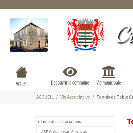
Cr
Submenu for "Decouvrir la commune
Submenu for "
Decouvrir la commune
Vie municipale
Accueil
Vous êtes ici:
ACCUEIL
Vie Associative
Tennis de Table C
T
Liste des associations
ASF Cressensac-Sarrazac