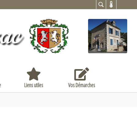
zac
u for "Vie Associative"
Submenu for "Liens utiles"
Submenu for "Vos Démarches"
e
Liens utiles
Vos Démarches