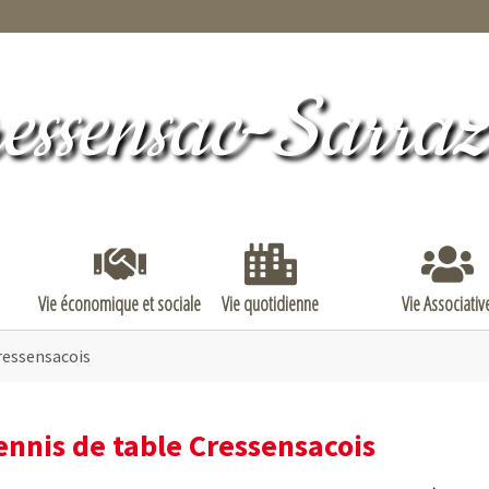
essensac-Sarra
"
Vie municipale"
Submenu for "Vie économique et sociale"
Submenu for "Vie quotidienne"
Submen
Vie économique et sociale
Vie quotidienne
Vie Associativ
ressensacois
ennis de table Cressensacois